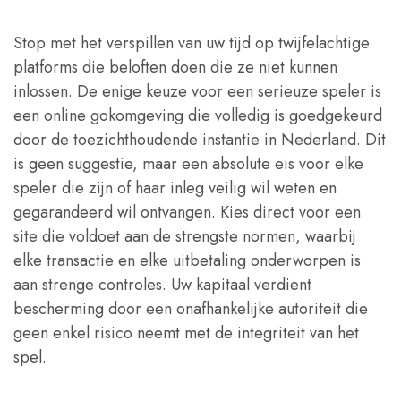
Stop met het verspillen van uw tijd op twijfelachtige
platforms die beloften doen die ze niet kunnen
inlossen. De enige keuze voor een serieuze speler is
een online gokomgeving die volledig is goedgekeurd
door de toezichthoudende instantie in Nederland. Dit
is geen suggestie, maar een absolute eis voor elke
speler die zijn of haar inleg veilig wil weten en
gegarandeerd wil ontvangen. Kies direct voor een
site die voldoet aan de strengste normen, waarbij
elke transactie en elke uitbetaling onderworpen is
aan strenge controles. Uw kapitaal verdient
bescherming door een onafhankelijke autoriteit die
geen enkel risico neemt met de integriteit van het
spel.