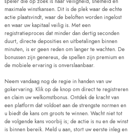
speler die op zoek is naar veiligheid, snelheid en
maximale winstkansen. Dit is de plek waar de echte
actie plaatsvindt, waar de beloften worden ingelost
en waar uw kapitaal veilig is. Met een
registratieproces dat minder dan dertig seconden
duurt, directe deposities en uitbetalingen binnen
minuten, is er geen reden om langer te wachten. De
bonussen zijn genereus, de spellen zijn premium en
de mobiele ervaring is onverslaanbaar.
Neem vandaag nog de regie in handen van uw
gokervaring. Klik op de knop om direct te registreren
en claim uw welkomstbonus. Ontdek de kracht van
een platform dat voldoet aan de strengste normen en
u biedt de kans om groots te winnen. Wacht niet tot
de volgende kans voorbij is; de actie is nu en de winst
is binnen bereik. Meld u aan, stort uw eerste inleg en