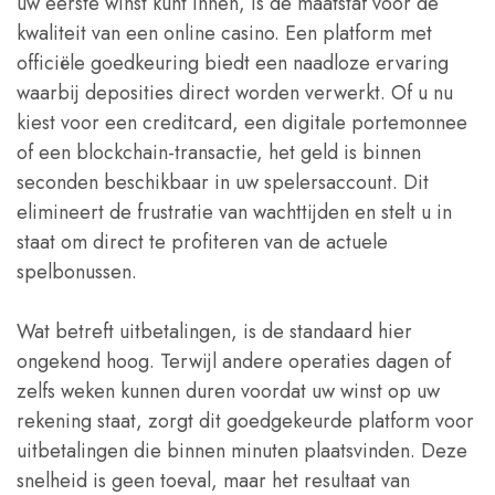
uw eerste winst kunt innen, is de maatstaf voor de
kwaliteit van een online casino. Een platform met
officiële goedkeuring biedt een naadloze ervaring
waarbij deposities direct worden verwerkt. Of u nu
kiest voor een creditcard, een digitale portemonnee
of een blockchain-transactie, het geld is binnen
seconden beschikbaar in uw spelersaccount. Dit
elimineert de frustratie van wachttijden en stelt u in
staat om direct te profiteren van de actuele
spelbonussen.
Wat betreft uitbetalingen, is de standaard hier
ongekend hoog. Terwijl andere operaties dagen of
zelfs weken kunnen duren voordat uw winst op uw
rekening staat, zorgt dit goedgekeurde platform voor
uitbetalingen die binnen minuten plaatsvinden. Deze
snelheid is geen toeval, maar het resultaat van