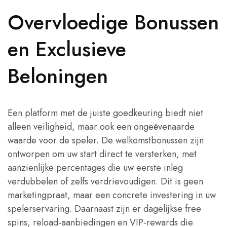
Overvloedige Bonussen
en Exclusieve
Beloningen
Een platform met de juiste goedkeuring biedt niet
alleen veiligheid, maar ook een ongeëvenaarde
waarde voor de speler. De welkomstbonussen zijn
ontworpen om uw start direct te versterken, met
aanzienlijke percentages die uw eerste inleg
verdubbelen of zelfs verdrievoudigen. Dit is geen
marketingpraat, maar een concrete investering in uw
spelerservaring. Daarnaast zijn er dagelijkse free
spins, reload-aanbiedingen en VIP-rewards die