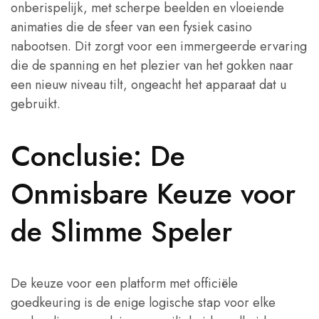
onberispelijk, met scherpe beelden en vloeiende
animaties die de sfeer van een fysiek casino
nabootsen. Dit zorgt voor een immergeerde ervaring
die de spanning en het plezier van het gokken naar
een nieuw niveau tilt, ongeacht het apparaat dat u
gebruikt.
Conclusie: De
Onmisbare Keuze voor
de Slimme Speler
De keuze voor een platform met officiële
goedkeuring is de enige logische stap voor elke