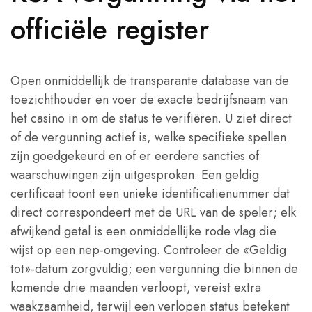
officiële register
Open onmiddellijk de transparante database van de
toezichthouder en voer de exacte bedrijfsnaam van
het casino in om de status te verifiëren. U ziet direct
of de vergunning actief is, welke specifieke spellen
zijn goedgekeurd en of er eerdere sancties of
waarschuwingen zijn uitgesproken. Een geldig
certificaat toont een unieke identificatienummer dat
direct correspondeert met de URL van de speler; elk
afwijkend getal is een onmiddellijke rode vlag die
wijst op een nep-omgeving. Controleer de «Geldig
tot»-datum zorgvuldig; een vergunning die binnen de
komende drie maanden verloopt, vereist extra
waakzaamheid, terwijl een verlopen status betekent