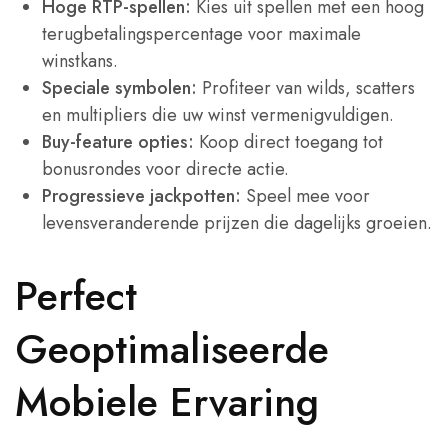
Hoge RTP-spellen:
Kies uit spellen met een hoog
terugbetalingspercentage voor maximale
winstkans.
Speciale symbolen:
Profiteer van wilds, scatters
en multipliers die uw winst vermenigvuldigen.
Buy-feature opties:
Koop direct toegang tot
bonusrondes voor directe actie.
Progressieve jackpotten:
Speel mee voor
levensveranderende prijzen die dagelijks groeien.
Perfect
Geoptimaliseerde
Mobiele Ervaring