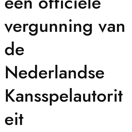
een officiële
vergunning van
de
Nederlandse
Kansspelautorit
eit