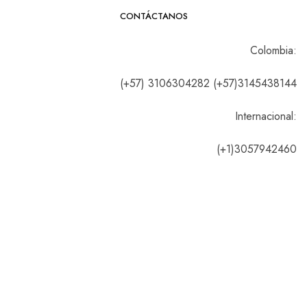
CONTÁCTANOS
Colombia:
(+57) 3106304282 (+57)3145438144
Internacional:
(+1)3057942460