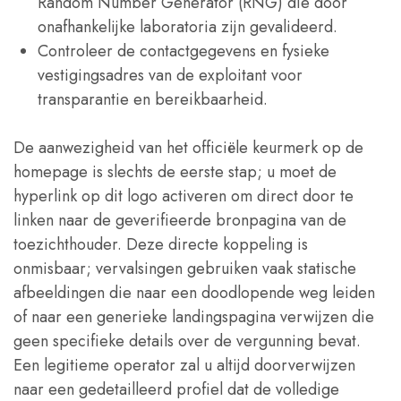
Random Number Generator (RNG) die door
onafhankelijke laboratoria zijn gevalideerd.
Controleer de contactgegevens en fysieke
vestigingsadres van de exploitant voor
transparantie en bereikbaarheid.
De aanwezigheid van het officiële keurmerk op de
homepage is slechts de eerste stap; u moet de
hyperlink op dit logo activeren om direct door te
linken naar de geverifieerde bronpagina van de
toezichthouder. Deze directe koppeling is
onmisbaar; vervalsingen gebruiken vaak statische
afbeeldingen die naar een doodlopende weg leiden
of naar een generieke landingspagina verwijzen die
geen specifieke details over de vergunning bevat.
Een legitieme operator zal u altijd doorverwijzen
naar een gedetailleerd profiel dat de volledige