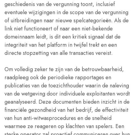
geschiedenis van de vergunning toont, inclusief
eventuele wijzigingen in de scope van de vergunning
of uitbreidingen naar nieuwe spelcategorieën. Als de
link niet functioneert of naar een niet-bekende
domeinnaam leidt, is dit een kritiek signaal dat de
integriteit van het platform in twijfel trekt en een
directe stopzetting van alle transacties vereist.
Om volledig zeker te zijn van de betrouwbaarheid,
raadpleeg ook de periodieke rapportages en
publicaties van de toezichthouder waarin de naleving
van de wetgeving door individuele exploitanten wordt
geanalyseerd. Deze documenten bieden inzicht in de
financiële gezondheid van het bedrijf, de effectiviteit
van hun anti-witwasprocedures en de snelheid
waarmee ze reageren op klachten van spelers. Een
sterke operator zal proactief communiceren over hun