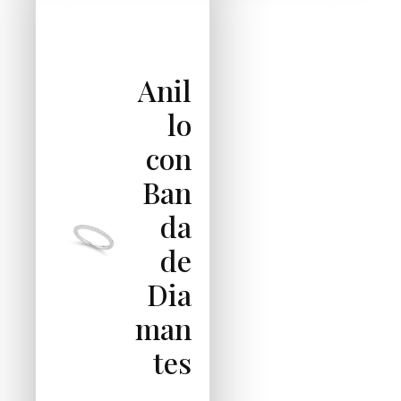
Anil
lo
con
Ban
da
de
Dia
man
tes