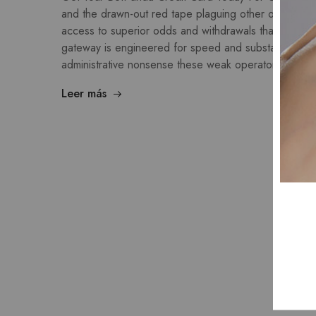
and the drawn-out red tape plaguing other online ga
access to superior odds and withdrawals that match yo
gateway is engineered for speed and substantial rew
administrative nonsense these weak operators cling t
Leer más
NOSOTR