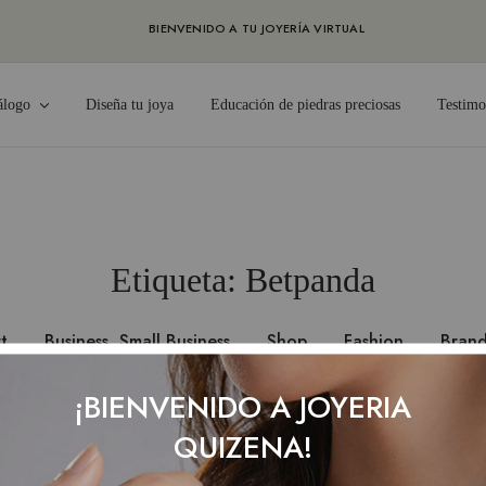
BIENVENIDO A TU JOYERÍA VIRTUAL
álogo
Diseña tu joya
Educación de piedras preciosas
Testimo
Etiqueta:
Betpanda
t
Business, Small Business
Shop
Fashion
Brand
¡BIENVENIDO A JOYERIA
 Now
QUIZENA!
wards Now Forget the sludge