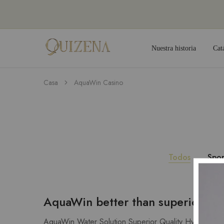
Nuestra historia
Cat
Joyería
Quizena
Casa
AquaWin Casino
Todos
Spor
AquaWin better than superior qual
AquaWin Water Solution Superior Quality Hydration 