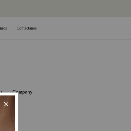
nios
Contáctanos
s
Company