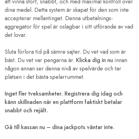
att vinna stort, snabbt, och med maximal kontroll över
dina medel. Detta system är skapat för den som inte
accepterar mellantinget. Denna utbetalnings-
aggregator för spel är oslagbar i sitt utförande av vad
det lovar.
Sluta förlora tid på sämre sajter. Du vet vad som är
bäst. Du vet var pengarna är.
Klicka dig in nu
innan
någon annan ser denna nivå av spelvärde och tar
platsen i det bästa spelarrummet.
Inget fler tveksamheter. Registrera dig idag och
känn skillnaden när en plattform faktiskt betalar
snabbt och rejält.
Gå till kassan nu – dina jackpots väntar inte.