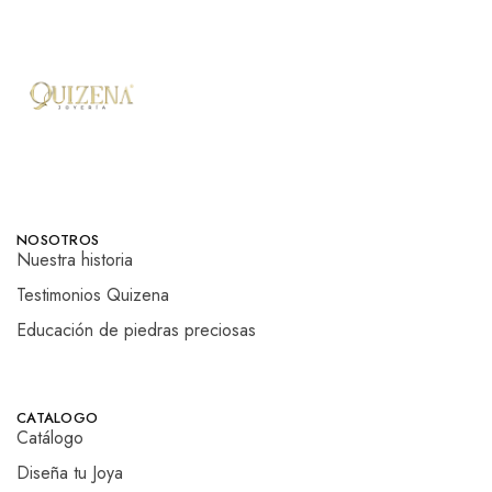
NOSOTROS
Nuestra historia
Testimonios Quizena
Educación de piedras preciosas
CATALOGO
Catálogo
Diseña tu Joya