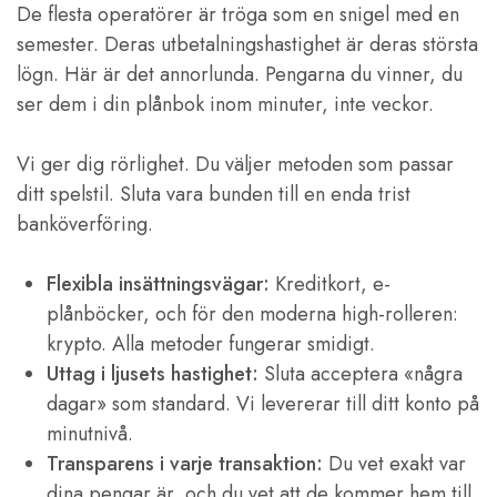
De flesta operatörer är tröga som en snigel med en
semester. Deras utbetalningshastighet är deras största
lögn. Här är det annorlunda. Pengarna du vinner, du
ser dem i din plånbok inom minuter, inte veckor.
Vi ger dig rörlighet. Du väljer metoden som passar
ditt spelstil. Sluta vara bunden till en enda trist
banköverföring.
Flexibla insättningsvägar:
Kreditkort, e-
plånböcker, och för den moderna high-rolleren:
krypto. Alla metoder fungerar smidigt.
Uttag i ljusets hastighet:
Sluta acceptera «några
dagar» som standard. Vi levererar till ditt konto på
minutnivå.
Transparens i varje transaktion:
Du vet exakt var
dina pengar är, och du vet att de kommer hem till