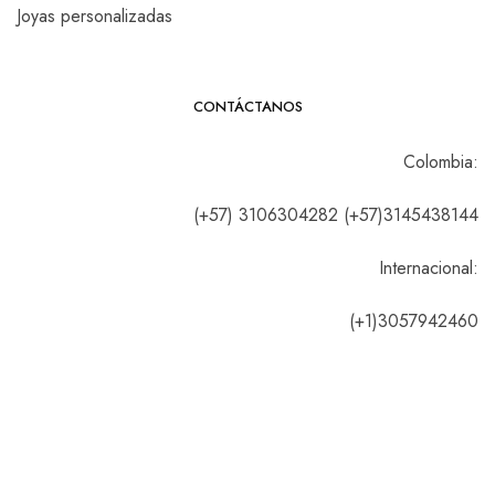
Joyas personalizadas
CONTÁCTANOS
Colombia:
(+57) 3106304282 (+57)3145438144
Internacional:
(+1)3057942460