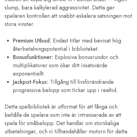
slump, bara kalkylerad aggressivitet. Detta ger
spelaren kontrollen att snabbt eskalera satsningen mot
stora vinster.
Premium Utbud:
Endast titlar med bevisat hög
återbetalningspotential i biblioteket.
Bonusfunktioner:
Explosiva bonusrundor och
multiplikatorer som ökar ditt insatsvärde
exponentiellt.
Jackpot-Fokus:
Tillgång till livsförändrande
progressiva belopp som tickar upp i realtid.
Detta spelbibliotek är utformat för att fånga och
behålla de spelare som inte är intresserade av att
spela för småbelopp. Det handlar om storskaliga
utbetalningar, och vi tillhandahåller motorn för detta.