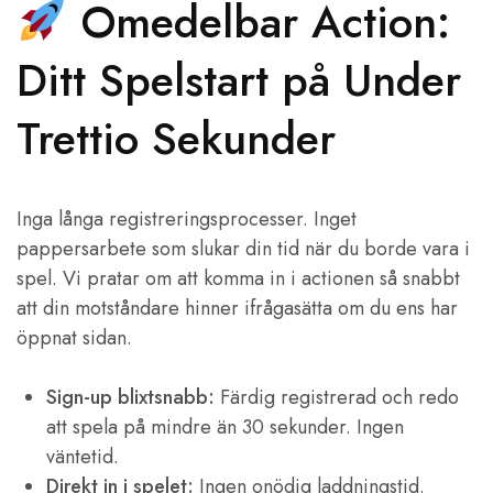
Omedelbar Action:
Ditt Spelstart på Under
Trettio Sekunder
Inga långa registreringsprocesser. Inget
pappersarbete som slukar din tid när du borde vara i
spel. Vi pratar om att komma in i actionen så snabbt
att din motståndare hinner ifrågasätta om du ens har
öppnat sidan.
Sign-up blixtsnabb:
Färdig registrerad och redo
att spela på mindre än 30 sekunder. Ingen
väntetid.
Direkt in i spelet:
Ingen onödig laddningstid.