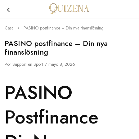
Joyería
Quizena
Casa
PASINO postfinance – Din nya finanslösning
PASINO postfinance – Din nya
finanslösning
Por
Support
en
Sport
mayo 8, 2026
PASINO
Postfinance