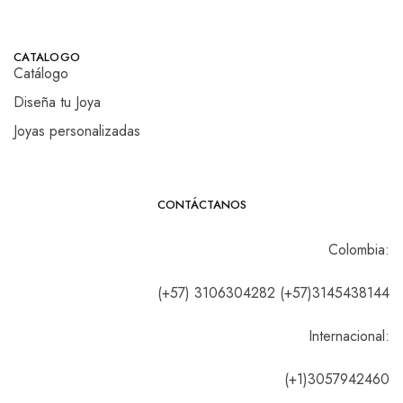
CATALOGO
Catálogo
Diseña tu Joya
Joyas personalizadas
CONTÁCTANOS
Colombia:
(+57) 3106304282 (+57)3145438144
Internacional:
(+1)3057942460