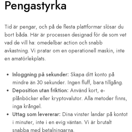
Pengastyrka
Tid är pengar, och på de flesta plattformar slösar du
bort båda. Här är processen designad för de som vet
vad de vill ha: omedelbar action och snabb
avkastning. Vi pratar om en operationell maskin, inte
en amatörlekplats.
Inloggning på sekunder:
Skapa ditt konto på
mindre än 30 sekunder. Ingen fluff, bara tillgång.
Deposition utan friktion:
Använd kort, e-
plånböcker eller kryptovalutor. Alla metoder finns,
inga krångel.
Uttag som levererar:
Dina vinster landar på kontot
i minuter, inte i en evig väntan. Vi är brutalt
snabba med betalningarna.