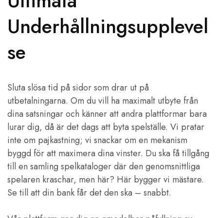
Ultimata
Underhållningsupplevel
se
Sluta slösa tid på sidor som drar ut på
utbetalningarna. Om du vill ha maximalt utbyte från
dina satsningar och känner att andra plattformar bara
lurar dig, då är det dags att byta spelställe. Vi pratar
inte om pajkastning; vi snackar om en mekanism
byggd för att maximera dina vinster. Du ska få tillgång
till en samling spelkataloger där den genomsnittliga
spelaren kraschar, men här? Här bygger vi mästare.
Se till att din bank får det den ska – snabbt.