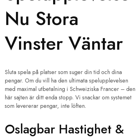
Nu Stora
Vinster Väntar
Sluta spela på platser som suger din tid och dina
pengar. Om du vill ha den ultimata spelupplevelsen
med maximal utbetalning i Schweiziska Francer – den
här sajten är ditt enda stopp. Vi snackar om systemet
som levererar pengar, inte löften.
Oslagbar Hastighet &