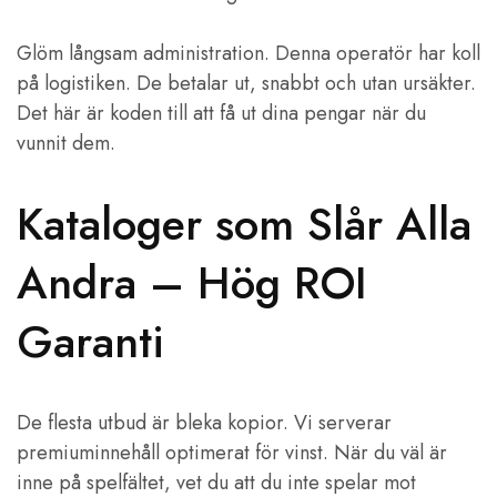
Glöm långsam administration. Denna operatör har koll
på logistiken. De betalar ut, snabbt och utan ursäkter.
Det här är koden till att få ut dina pengar när du
vunnit dem.
Kataloger som Slår Alla
Andra – Hög ROI
Garanti
De flesta utbud är bleka kopior. Vi serverar
premiuminnehåll optimerat för vinst. När du väl är
inne på spelfältet, vet du att du inte spelar mot