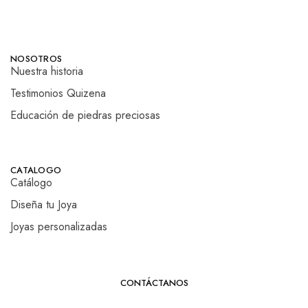
NOSOTROS
Nuestra historia
Testimonios Quizena
Educación de piedras preciosas
CATALOGO
Catálogo
Diseña tu Joya
Joyas personalizadas
CONTÁCTANOS