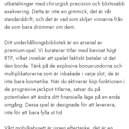
utbetalningar med chirurgisk precision och blixtsnabb
exekvering. Detta är inte en gimmick; det är vår
standarddrift, och det är vad som skiljer vinnarna från
de som bara drömmer om dem.
Ditt underhållningsbibliotek är en arsenal av
premium-spel. Vi kuraterar titlar med bevisat högt
RTP, vilket innebär att spelet faktiskt betalar ut det
den borde. Tänk på de explosiva bonusrundorna och
multiplikatorerna som är inbakade i varje slot; de är
inte bara kosmetika. När du aktiverar köp-funktionen i
de progresiva jackpot-titlarna, satsar du på
potentialen att ändra ditt finansiella läge på en enda
omgång. Dessa spel är designade för att leverera,
inte för att bara fylla ut tid.
Vårt mobilkabinett är ingen eftertanke; det är en