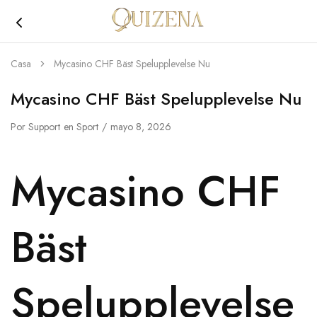
Joyería
Quizena
Casa
Mycasino CHF Bäst Spelupplevelse Nu
Mycasino CHF Bäst Spelupplevelse Nu
Por
Support
en
Sport
mayo 8, 2026
Mycasino CHF
Bäst
Spelupplevelse