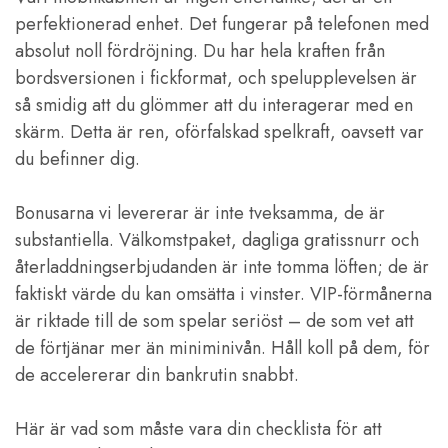
perfektionerad enhet. Det fungerar på telefonen med
absolut noll fördröjning. Du har hela kraften från
bordsversionen i fickformat, och spelupplevelsen är
så smidig att du glömmer att du interagerar med en
skärm. Detta är ren, oförfalskad spelkraft, oavsett var
du befinner dig.
Bonusarna vi levererar är inte tveksamma, de är
substantiella. Välkomstpaket, dagliga gratissnurr och
återladdningserbjudanden är inte tomma löften; de är
faktiskt värde du kan omsätta i vinster. VIP-förmånerna
är riktade till de som spelar seriöst – de som vet att
de förtjänar mer än miniminivån. Håll koll på dem, för
de accelererar din bankrutin snabbt.
Här är vad som måste vara din checklista för att