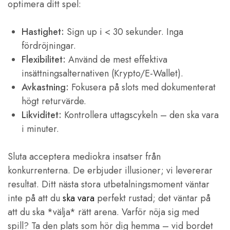
optimera ditt spel:
Hastighet:
Sign up i < 30 sekunder. Inga
fördröjningar.
Flexibilitet:
Använd de mest effektiva
insättningsalternativen (Krypto/E-Wallet).
Avkastning:
Fokusera på slots med dokumenterat
högt returvärde.
Likviditet:
Kontrollera uttagscykeln – den ska vara
i minuter.
Sluta acceptera mediokra insatser från
konkurrenterna. De erbjuder illusioner; vi levererar
resultat. Ditt nästa stora utbetalningsmoment väntar
inte på att du
ska vara
perfekt rustad; det väntar på
att du ska *välja* rätt arena. Varför nöja sig med
spill? Ta den plats som hör dig hemma – vid bordet