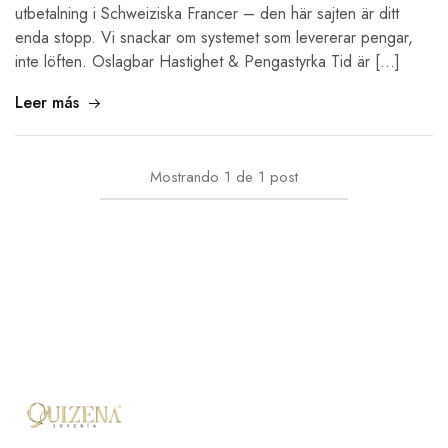
utbetalning i Schweiziska Francer – den här sajten är ditt
enda stopp. Vi snackar om systemet som levererar pengar,
inte löften. Oslagbar Hastighet & Pengastyrka Tid är […]
Leer más
Mostrando
1
de
1
post