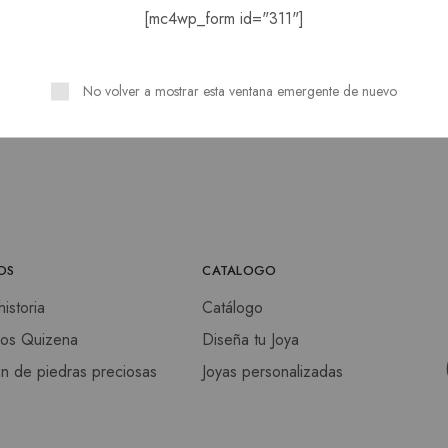
[mc4wp_form id="311"]
Swiper FAQ Guide Quick Answers For
Users
No volver a mostrar esta ventana emergente de nuevo
OS
CATALOGO
istoria
Catálogo
ios Quizena
Diseña tu Joya
n de piedras preciosas
Joyas personalizadas