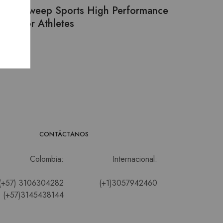
SweetSweep Sports High Performance
Gear For Athletes
CONTÁCTANOS
Colombia:
Internacional:
(+57) 3106304282
(+1)3057942460
(+57)3145438144