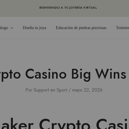
BIENVENIDO A TU JOYERÍA VIRTUAL
álogo
Diseña tu joya
Educación de piedras preciosas
Testimo
pto Casino Big Wins 
Por
Support
en
Sport
mayo 22, 2026
aker Crypto Cas