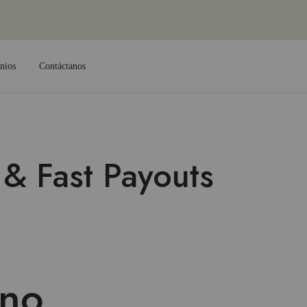
nios
Contáctanos
& Fast Payouts
ino