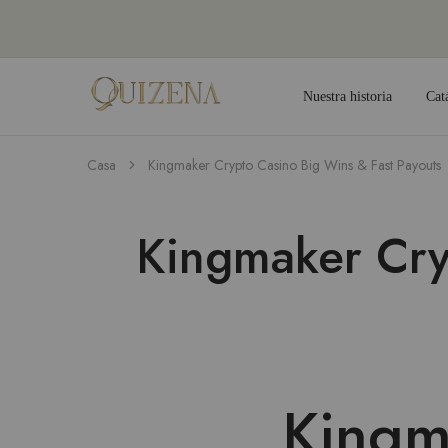
Nuestra historia
Cat
Joyería
Quizena
Casa
Kingmaker Crypto Casino Big Wins & Fast Payouts
Kingmaker Cry
Kingm