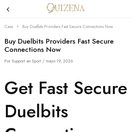
Joyería
Quizena
Casa
Buy Duelbits Providers Fast Secure Connections Now
Buy Duelbits Providers Fast Secure
Connections Now
Por
Support
en
Sport
mayo 19, 2026
Get Fast Secure
Duelbits