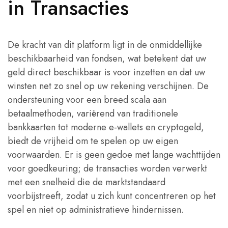
in Transacties
De kracht van dit platform ligt in de onmiddellijke
beschikbaarheid van fondsen, wat betekent dat uw
geld direct beschikbaar is voor inzetten en dat uw
winsten net zo snel op uw rekening verschijnen. De
ondersteuning voor een breed scala aan
betaalmethoden, variërend van traditionele
bankkaarten tot moderne e-wallets en cryptogeld,
biedt de vrijheid om te spelen op uw eigen
voorwaarden. Er is geen gedoe met lange wachttijden
voor goedkeuring; de transacties worden verwerkt
met een snelheid die de marktstandaard
voorbijstreeft, zodat u zich kunt concentreren op het
spel en niet op administratieve hindernissen.