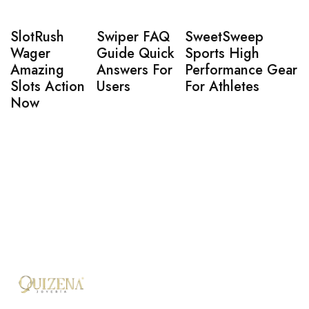
SlotRush
Swiper FAQ
SweetSweep
Wager
Guide Quick
Sports High
Amazing
Answers For
Performance Gear
Slots Action
Users
For Athletes
Now