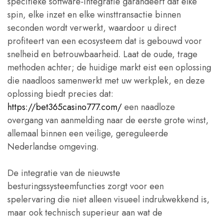
specifieke software-integratie garandeert dat elke
spin, elke inzet en elke winsttransactie binnen
seconden wordt verwerkt, waardoor u direct
profiteert van een ecosysteem dat is gebouwd voor
snelheid en betrouwbaarheid. Laat de oude, trage
methoden achter; de huidige markt eist een oplossing
die naadloos samenwerkt met uw werkplek, en deze
oplossing biedt precies dat:
https://bet365casino777.com/
een naadloze
overgang van aanmelding naar de eerste grote winst,
allemaal binnen een veilige, gereguleerde
Nederlandse omgeving.
De integratie van de nieuwste
besturingssysteemfuncties zorgt voor een
spelervaring die niet alleen visueel indrukwekkend is,
maar ook technisch superieur aan wat de