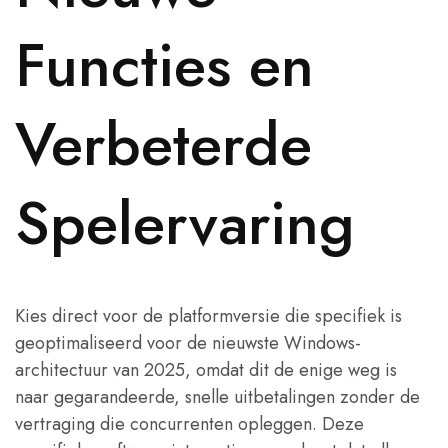
Functies en
Verbeterde
Spelervaring
Kies direct voor de platformversie die specifiek is
geoptimaliseerd voor de nieuwste Windows-
architectuur van 2025, omdat dit de enige weg is
naar gegarandeerde, snelle uitbetalingen zonder de
vertraging die concurrenten opleggen. Deze