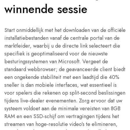
winnende sessie
Start onmiddellijk met het downloaden van de officiële
installatiebestanden vanaf de centrale portal van de
marktleider, waarbij u de directe link selecteert die
specifiek is geoptimaliseerd voor de nieuwste
besturingssystemen van Microsoft. Vergeet de
standaard webbrowser; de geavanceerde client biedt
een ongekende stabiliteit met een laadtijd die 40%
sneller is dan mobiele interfaces, wat essentieel is
voor spelers die rekenen op split-second beslissingen
tijdens live-dealer evenementen. Zorg ervoor dat uw
systeem voldoet aan de minimale vereisten van 8GB
RAM en een SSD-schijf om vertragingen tijdens het
streamen van hoge-resolutie video’s te elimineren,