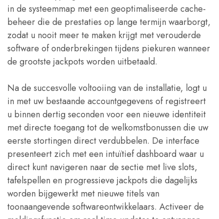
in de systeemmap met een geoptimaliseerde cache-
beheer die de prestaties op lange termijn waarborgt,
zodat u nooit meer te maken krijgt met verouderde
software of onderbrekingen tijdens piekuren wanneer
de grootste jackpots worden uitbetaald.
Na de succesvolle voltooiing van de installatie, logt u
in met uw bestaande accountgegevens of registreert
u binnen dertig seconden voor een nieuwe identiteit
met directe toegang tot de welkomstbonussen die uw
eerste stortingen direct verdubbelen. De interface
presenteert zich met een intuïtief dashboard waar u
direct kunt navigeren naar de sectie met live slots,
tafelspellen en progressieve jackpots die dagelijks
worden bijgewerkt met nieuwe titels van
toonaangevende softwareontwikkelaars. Activeer de