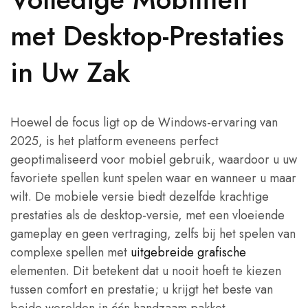
met Desktop-Prestaties
in Uw Zak
Hoewel de focus ligt op de Windows-ervaring van
2025, is het platform eveneens perfect
geoptimaliseerd voor mobiel gebruik, waardoor u uw
favoriete spellen kunt spelen waar en wanneer u maar
wilt. De mobiele versie biedt dezelfde krachtige
prestaties als de desktop-versie, met een vloeiende
gameplay en geen vertraging, zelfs bij het spelen van
complexe spellen met
uitgebreide grafische
elementen. Dit betekent dat u nooit hoeft te kiezen
tussen comfort en prestatie; u krijgt het beste van