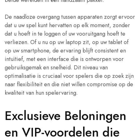
beide werelden in één handzaam pakket.
De naadloze overgang tussen apparaten zorgt ervoor
dat u uw spel kunt hervatten op elk moment, zonder
dat u hoeft in te loggen of uw vooruitgang hoeft te
verliezen. Of u nu op uw laptop zit, op uw tablet of
op uw smartphone, de ervaring blijft consistent en
intuïtief, met een interface die is ontworpen voor
gebruiksgemak en snelheid. Dit niveau van
optimalisatie is cruciaal voor spelers die op zoek zijn
naar flexibiliteit en die niet willen compromise op de
kwaliteit van hun spelervaring.
Exclusieve Beloningen
en VIP-voordelen die