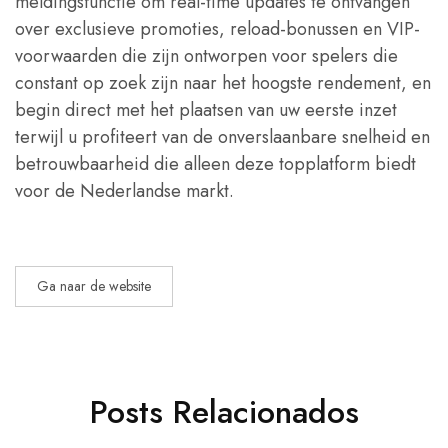
meldingsfunctie om real-time updates te ontvangen
over exclusieve promoties, reload-bonussen en VIP-
voorwaarden die zijn ontworpen voor spelers die
constant op zoek zijn naar het hoogste rendement, en
begin direct met het plaatsen van uw eerste inzet
terwijl u profiteert van de onverslaanbare snelheid en
betrouwbaarheid die alleen deze topplatform biedt
voor de Nederlandse markt.
Ga naar de website
Posts Relacionados