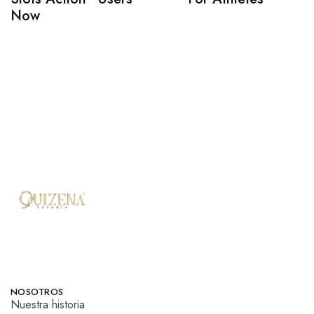
Now
NOSOTROS
Nuestra historia