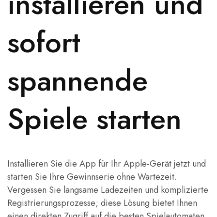
installieren und
sofort
spannende
Spiele starten
Installieren Sie die App für Ihr Apple-Gerät jetzt und
starten Sie Ihre Gewinnserie ohne Wartezeit.
Vergessen Sie langsame Ladezeiten und komplizierte
Registrierungsprozesse; diese Lösung bietet Ihnen
einen direkten Zugriff auf die besten Spielautomaten