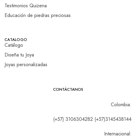
Testimonios Quizena
Educación de piedras preciosas
CATALOGO
Catálogo
Diseña tu Joya
Joyas personalizadas
CONTÁCTANOS
Colombia:
(+57) 3106304282 (+57)3145438144
Internacional: