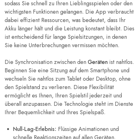
sodass Sie schnell zu Ihren Lieblingsspielen oder den
wichtigsten Funktionen gelangen. Die App verbraucht
dabei effizient Ressourcen, was bedeutet, dass Ihr
Akku länger hält und die Leistung konstant bleibt. Dies
ist entscheidend für lange Spielsitzungen, in denen
Sie keine Unterbrechungen vermissen möchten.
Die Synchronisation zwischen den
Geräten
ist nahtlos.
Beginnen Sie eine Sitzung auf dem Smartphone und
wechseln Sie nahtlos zum Tablet oder Desktop, ohne
den Spielstand zu verlieren. Diese Flexibilität
ermöglicht es Ihnen, Ihren Spielstil jederzeit und
überall anzupassen. Die Technologie steht im Dienste
Ihrer Bequemlichkeit und Ihres Spielspaß.
Null-Lag-Erlebnis:
Flüssige Animationen und
schnelle Reaktionszeiten auf allen Geräten.