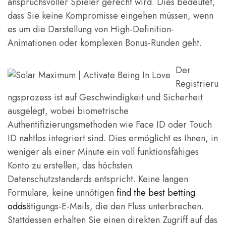
anspruchsvoller Spieler gerecht wird. Dies bedeutet,
dass Sie keine Kompromisse eingehen müssen, wenn
es um die Darstellung von High-Definition-
Animationen oder komplexen Bonus-Runden geht.
Der
Registrieru
ngsprozess ist auf Geschwindigkeit und Sicherheit
ausgelegt, wobei biometrische
Authentifizierungsmethoden wie Face ID oder Touch
ID nahtlos integriert sind. Dies ermöglicht es Ihnen, in
weniger als einer Minute ein voll funktionsfähiges
Konto zu erstellen, das höchsten
Datenschutzstandards entspricht. Keine langen
Formulare, keine unnötigen
find the best betting
odds
ätigungs-E-Mails, die den Fluss unterbrechen.
Stattdessen erhalten Sie einen direkten Zugriff auf das