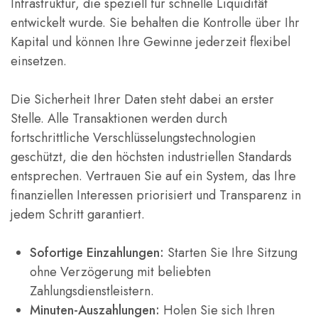
Infrastruktur, die speziell für schnelle Liquidität
entwickelt wurde. Sie behalten die Kontrolle über Ihr
Kapital und können Ihre Gewinne jederzeit flexibel
einsetzen.
Die Sicherheit Ihrer Daten steht dabei an erster
Stelle. Alle Transaktionen werden durch
fortschrittliche Verschlüsselungstechnologien
geschützt, die den höchsten industriellen Standards
entsprechen. Vertrauen Sie auf ein System, das Ihre
finanziellen Interessen priorisiert und Transparenz in
jedem Schritt garantiert.
Sofortige Einzahlungen:
Starten Sie Ihre Sitzung
ohne Verzögerung mit beliebten
Zahlungsdienstleistern.
Minuten-Auszahlungen:
Holen Sie sich Ihren