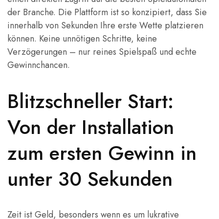
der Branche. Die Plattform ist so konzipiert, dass Sie
innerhalb von Sekunden Ihre erste Wette platzieren
können. Keine unnötigen Schritte, keine
Verzögerungen – nur reines Spielspaß und echte
Gewinnchancen.
Blitzschneller Start:
Von der Installation
zum ersten Gewinn in
unter 30 Sekunden
Zeit ist Geld, besonders wenn es um lukrative