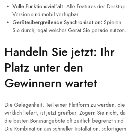
Volle Funktionsvielfalt:
Alle Features der Desktop-
Version sind mobil verfügbar.
Geräteübergreifende Synchronisation:
Spielen
Sie durch, egal welches Gerät Sie gerade nutzen.
Handeln Sie jetzt: Ihr
Platz unter den
Gewinnern wartet
Die Gelegenheit, Teil einer Plattform zu werden, die
wirklich liefert, ist jetzt greifbar. Zögern Sie nicht, da
die besten Bonusangebote oft zeitlich begrenzt sind.
Die Kombination aus schneller Installation, sofortigem