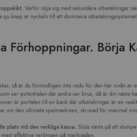
toppskikt.
Varför nöja sig med sekundära utbetalningar nä
 sju knep är nyckeln till att dominera utbetalningssystem
pa Förhoppningar. Börja K
ekar, så är du förmodligen inte redo för den här nivån a
 som ser potentialen där andra ser brus, då är din nästa h
tioner är portalen till en bank där utbetalningar är en real
ar om den ultimata spelmaskinen, skruvad för maximal vins
din plats vid den verkliga kassa.
Sluta vänta på att slumpen
u mest effektiva verktygen på marknaden.