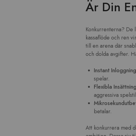
Är Din E
Konkurrenterna? De lu
kassaflöde och ren vins
till en arena där sn
och dolda avgifter. 
Instant Inloggning
spelar.
Flexibla Insättnin
aggressiva spelstil
Mikrosekundutbet
betalar.
Att konkurrera med de
ambition. Dessa sju t