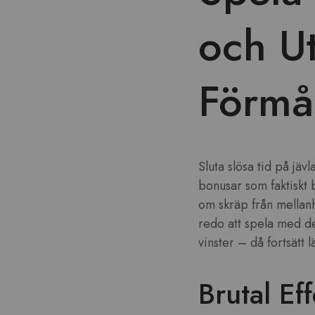
och U
Förmå
Sluta slösa tid på jäv
bonusar som faktiskt b
om skräp från mellan
redo att spela med de
vinster – då fortsätt 
Brutal Ef