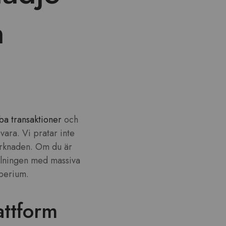
n
ba transaktioner
och
vara. Vi pratar inte
arknaden. Om du är
ållningen med massiva
mperium.
attform