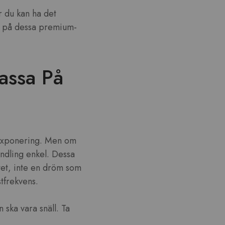
r du kan ha det
et på dessa premium-
assa På
v exponering. Men om
andling enkel. Dessa
itet, inte en dröm som
tfrekvens.
 ska vara snäll. Ta