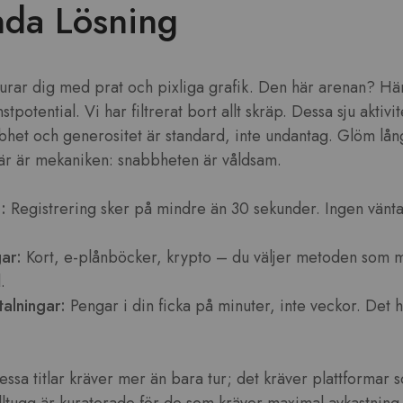
nda Lösning
rar dig med prat och pixliga grafik. Den här arenan? Här
tpotential. Vi har filtrerat bort allt skräp. Dessa sju aktivi
abbhet och generositet är standard, inte undantag. Glöm l
Här är mekaniken: snabbheten är våldsam.
:
Registrering sker på mindre än 30 sekunder. Ingen vänta
gar:
Kort, e-plånböcker, krypto – du väljer metoden som m
.
alningar:
Pengar i din ficka på minuter, inte veckor. Det
ssa titlar kräver mer än bara tur; det kräver plattformar s
illtugg är kuraterade för de som kräver maximal avkastning