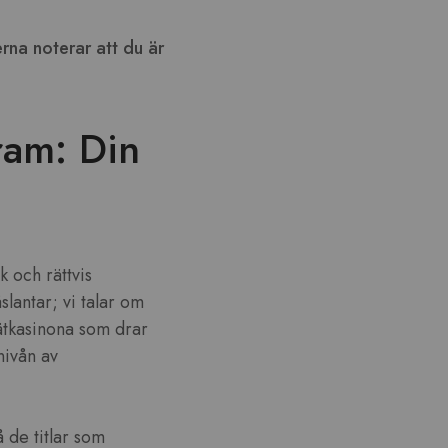
rna noterar att du är
ram: Din
 och rättvis
lantar; vi talar om
nätkasinona som drar
nivån av
 de titlar som