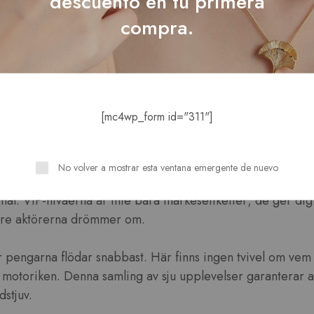
descuento en tu primera
compra.
Släpp de småspelen. Fokusera på de här sju potentiellt 
yggda för att hålla dig vid bordet, inte för att distrahera di
omisser. Bara Kassa.
[mc4wp_form id="311"]
miljö där generositet inte är en kampanj – det är en grun
 De välkomstraditioner som erbjuds är inte symboliska; de 
No volver a mostrar esta ventana emergente de nuevo
enhet. De dagliga gratisspinnarna är inte en «smakprovni
enal. VIP-nivåerna är inte bara märkesetiketter; de ger di
dre aktörerna drömmer om.
r pengarna flödar snabbast. Här finns ingen tvivel om ve
a motoriken. Denna samling av sju upplevelser garanterar at
dstjuv.