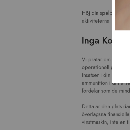
Höj din spelprofil nu.
aktiviteterna. De är b
Inga Kompr
Vi pratar om en spel
operationell princip.
insatser i din förmög
ammunition i ditt ars
fördelar som de min
Detta är den plats dä
överlägsna finansiell
vinstmaskin, inte en ti