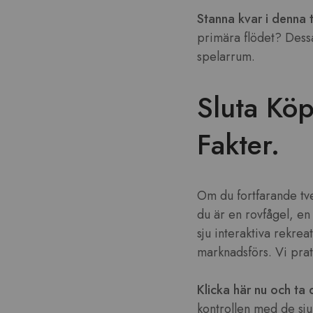
Stanna kvar i denna 
primära flödet? Dessa
spelarrum.
Sluta Kö
Fakter.
Om du fortfarande tv
du är en rovfågel, en
sju interaktiva rekrea
marknadsförs. Vi prat
Klicka här nu och ta 
kontrollen med de sj