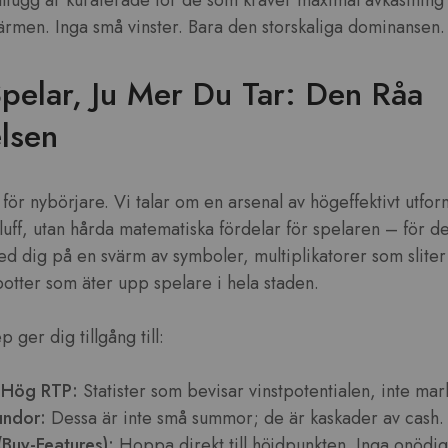
ärmen. Inga små vinster. Bara den storskaliga dominansen.
pelar, Ju Mer Du Tar: Den Råa
lsen
k för nybörjare. Vi talar om en arsenal av högeffektivt utf
 fluff, utan hårda matematiska fördelar för spelaren – för 
ed dig på en svärm av symboler, multiplikatorer som slite
otter som äter upp spelare i hela staden.
 ger dig tillgång till:
t Hög RTP:
Statister som bevisar vinstpotentialen, inte ma
undor:
Dessa är inte små summor; de är kaskader av cash.
(Buy-Features):
Hoppa direkt till höjdpunkten. Inga onödig