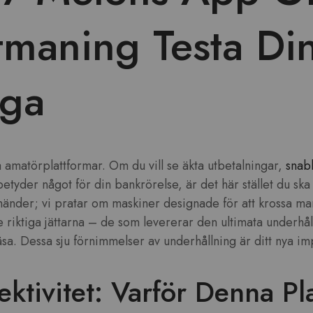
tmaning Testa Di
ga
la amatörplattformar. Om du vill se äkta utbetalningar,
snab
etyder något för din bankrörelse, är det här stället du ska 
händer; vi pratar om maskiner designade för att krossa m
 riktiga jättarna – de som levererar den ultimata underh
läsa. Dessa sju förnimmelser av underhållning är ditt nya i
fektivitet: Varför Denna Pl