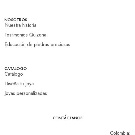
NOSOTROS
Nuestra historia
Testimonios Quizena
Educación de piedras preciosas
CATALOGO
Catálogo
Diseña tu Joya
Joyas personalizadas
CONTÁCTANOS
Colombia: