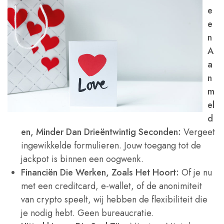
e
e
n
A
a
n
m
el
d
en, Minder Dan Drieëntwintig Seconden:
Vergeet
ingewikkelde formulieren. Jouw toegang tot de
jackpot is binnen een oogwenk.
Financiën Die Werken, Zoals Het Hoort:
Of je nu
met een creditcard, e-wallet, of de anonimiteit
van crypto speelt, wij hebben de flexibiliteit die
je nodig hebt. Geen bureaucratie.