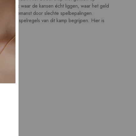
oekt de plek waar de kansen écht liggen, waar het geld
et wordt gemanst door slechte spelbepalingen.
et je de spelregels van dit kamp begrijpen. Hier is
le […]