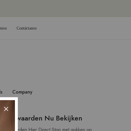
nios
Contáctanos
s
Company
voorwaarden Nu Bekijken
voorwaarden Hier Direct Stop met gokken op