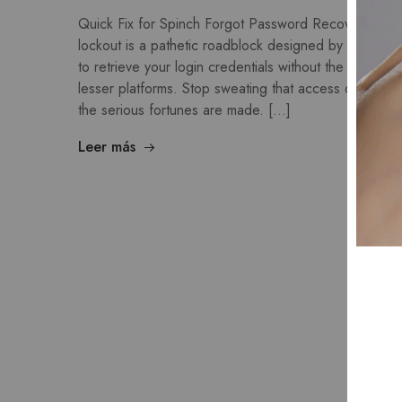
Quick Fix for Spinch Forgot Password Recovery Solu
lockout is a pathetic roadblock designed by amateur
to retrieve your login credentials without the glacial wa
lesser platforms. Stop sweating that access denial. G
the serious fortunes are made. […]
Leer más