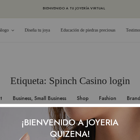
BIENVENIDO A TU JOYERÍA VIRTUAL
álogo
Diseña tu joya
Educación de piedras preciosas
Testimo
Etiqueta:
Spinch Casino login
t
Business, Small Business
Shop
Fashion
Brand
¡BIENVENIDO A JOYERIA
 Solution Simple
QUIZENA!