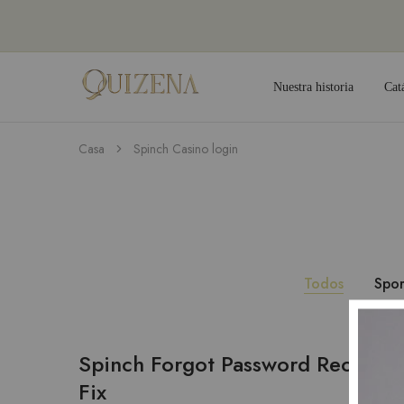
Nuestra historia
Cat
Joyería
Quizena
Casa
Spinch Casino login
Todos
Spor
Spinch Forgot Password Recovery
Fix