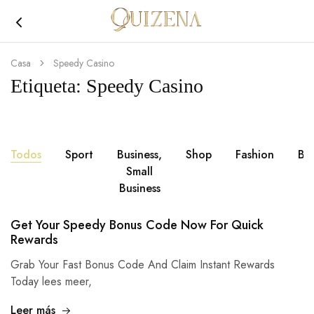
Joyería
Quizena
Casa
Speedy Casino
Etiqueta:
Speedy Casino
Todos
Sport
Business,
Shop
Fashion
Br
Small
Business
Get Your Speedy Bonus Code Now For Quick
Rewards
Grab Your Fast Bonus Code And Claim Instant Rewards
Today lees meer,
Leer más