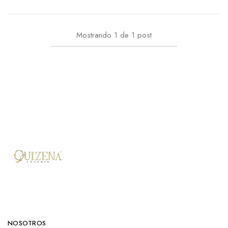
Mostrando
1
de
1
post
NOSOTROS