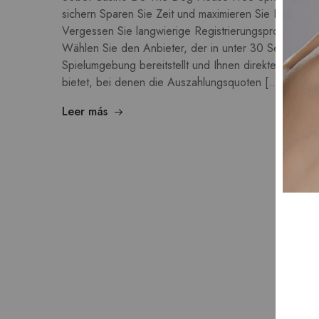
sichern Sparen Sie Zeit und maximieren Sie Ihre Gew
Vergessen Sie langwierige Registrierungsprozesse u
Wählen Sie den Anbieter, der in unter 30 Sekunden e
Spielumgebung bereitstellt und Ihnen direkten Zugriff 
bietet, bei denen die Auszahlungsquoten […]
Leer más