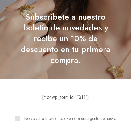
innchancen sofort:
nd unsichere Plattformen.
Subscríbete a nuestro
ine vollwertige
boletín de novedades y
auf hochvolatilen Slot-Inhalte
recibe un 10% de
descuento en tu primera
compra.
Mostrando
1
de
1
post
[mc4wp_form id="311"]
No volver a mostrar esta ventana emergente de nuevo