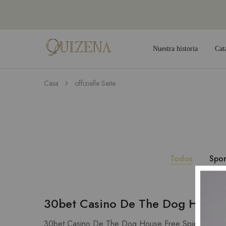
Nuestra historia
Cat
Joyería
Quizena
Casa
offizielle Seite
Todos
Spor
30bet Casino De The Dog House 
30bet Casino De The Dog House Free Spielen und 