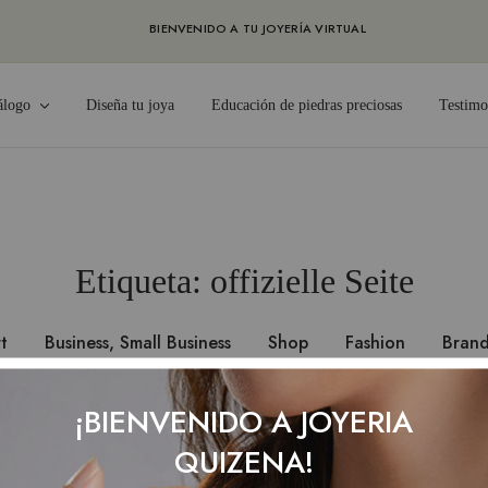
BIENVENIDO A TU JOYERÍA VIRTUAL
álogo
Diseña tu joya
Educación de piedras preciosas
Testimo
Etiqueta:
offizielle Seite
t
Business, Small Business
Shop
Fashion
Brand
¡BIENVENIDO A JOYERIA
Free Spielen
QUIZENA!
große Gewinne ohne Risiko