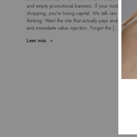
and empty promotional banners. If your visitor traffic 
shopping, you’re losing capital. We talk raw conversi
thinking. Want the site that actually pays and pays fast
and immediate value injection. Forget the […]
Leer más
NOSOTR