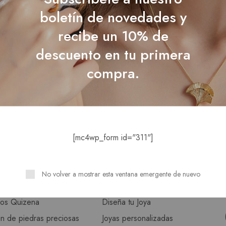
boletín de novedades y
recibe un 10% de
descuento en tu primera
Mostrando
1
de
1
post
compra.
[mc4wp_form id="311"]
OS
CATALOGO
No volver a mostrar esta ventana emergente de nuevo
istoria
Catálogo
ios Quizena
Diseña tu Joya
n de piedras preciosas
Joyas personalizadas