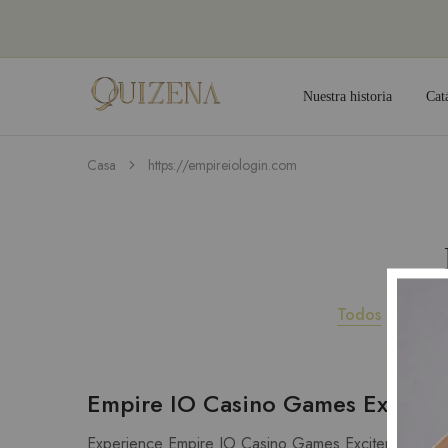
Nuestra historia
Cat
Joyería
Quizena
Casa
https://empireiologin.com
Todos
Spor
Empire IO Casino Games Excitem
Experience Empire IO Casino Games Excitement Play