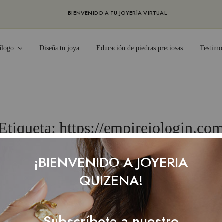
BIENVENIDO A TU JOYERÍA VIRTUAL
álogo
Diseña tu joya
Educación de piedras preciosas
Testimo
Etiqueta:
https://empireiologin.co
t
Business, Small Business
Shop
Fashion
Brand
¡BIENVENIDO A JOYERIA
QUIZENA!
ent Play Now
Subscríbete a nuestro
 Right Now empireiologin