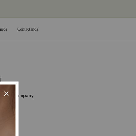
nios
Contáctanos
m
s
Company