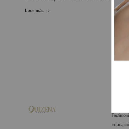
Leer más
NOSOTR
Nuestra h
Testimon
Educació