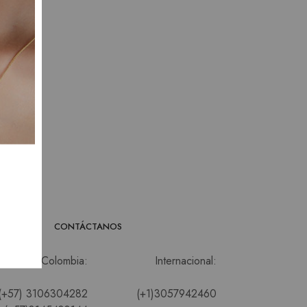
CONTÁCTANOS
Colombia:
Internacional:
(+57) 3106304282
(+1)3057942460