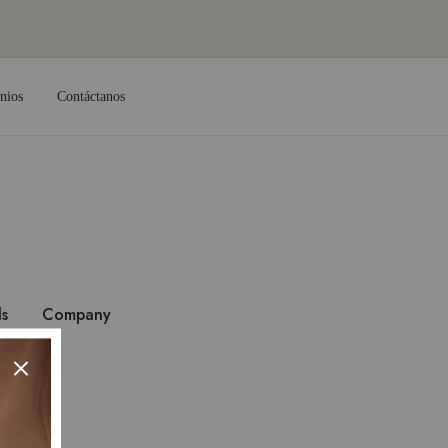
nios
Contáctanos
s
Company