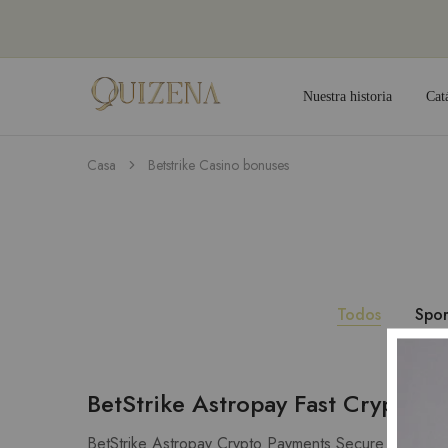
Nuestra historia
Cat
Joyería
Quizena
Casa
Betstrike Casino bonuses
Todos
Spor
BetStrike Astropay Fast Crypto B
BetStrike Astropay Crypto Payments Secure Fast Crypt