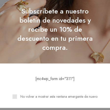
f your current gaming venue
Subscríbete a nuestro
e playing amateur hour. The
 remittance upon request, is
boletín de novedades y
recibe un 10% de
descuento en tu primera
compra.
Mostrando
1
de
1
post
[mc4wp_form id="311"]
No volver a mostrar esta ventana emergente de nuevo
OS
CATALOGO