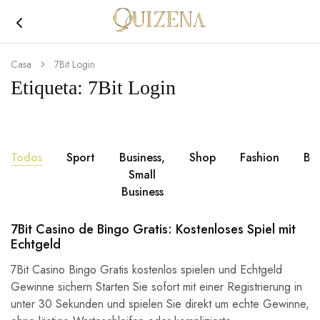
Joyería
Quizena
Casa
7Bit Login
Etiqueta:
7Bit Login
Todos
Sport
Business,
Shop
Fashion
Br
Small
Business
7Bit Casino de Bingo Gratis: Kostenloses Spiel mit
Echtgeld
7Bit Casino Bingo Gratis kostenlos spielen und Echtgeld
Gewinne sichern Starten Sie sofort mit einer Registrierung in
unter 30 Sekunden und spielen Sie direkt um echte Gewinne,