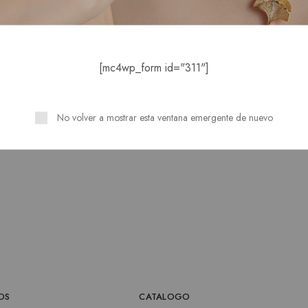
de plata al contacto con cremas, perfumes, agua salada, a
ningún químico para su mantenimiento.
debe comprar un líquido conocido como “limpiador de plat
[mc4wp_form id="311"]
minuto en el líquido, la enjuagamos bien y la secamos t
 un baño de oro del color que deseemos (amarillo, rosad
No volver a mostrar esta ventana emergente de nuevo
OS
CATALOGO