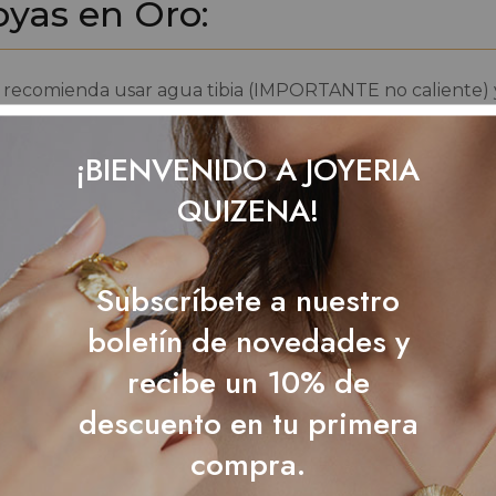
yas en Oro:
 se recomienda usar agua tibia (IMPORTANTE no caliente
onosa. Dejar las joyas sumergidas por 30 minutos. Luego 
jor. Al finalizar, enjuagar las joyas bien hasta que no q
¡BIENVENIDO A JOYERIA
QUIZENA!
 rosado no existen, son creados por el hombre. Por esta
perar su brillo y color se recomienda hacerle un baño de 
uenta que la duración del baño de oro dependerá del 
Subscríbete a nuestro
amarillo lo podemos simplemente mandar a pulir.
boletín de novedades y
recibe un 10% de
descuento en tu primera
yas en plata con baño de o
compra.