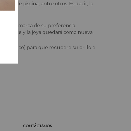
gua de piscina, entre otros. Es decir, la
a” de la marca de su preferencia.
otalmente y la joya quedará como nueva.
o o blanco) para que recupere su brillo e
CONTÁCTANOS