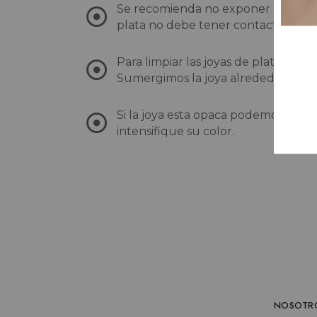
Se recomienda no exponer las joyas 
plata no debe tener contacto con 
Para limpiar las joyas de plata se 
Sumergimos la joya alrededor de 1 
Si la joya esta opaca podemos darle
intensifique su color.
NOSOTR