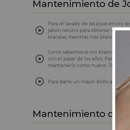
Mantenimiento de Jo
Para el lavado de las joyas en oro
jabón neutro para obtener agua jab
blandas, mientras más blandas sea me
Como sabemos el oro blanco y el oro
con el pasar de los años. Para recu
mantenerlo como nuevo. Tener en c
Para darle un mayor brillo al oro 
Mantenimiento de Jo