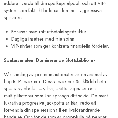
adderar värde till din spelkapitalpool, och ett VIP-
system som faktiskt belönar den mest aggressiva
spelaren.
Bonusar med rätt utbetalningsstruktur.
Dagliga insatser med fria spinn.
VIP-nivåer som ger konkreta finansiella fördelar.
Spelarsenalen: Dominerande Slottsbibliotek
Vår samling av premiumautomater är en arsenal av
hög RTP-maskiner. Dessa maskiner är iklädda heta
specialsymboler – vilda, scatter-signaler och
multiplikatorer som kan spränga ditt saldo. De mest
lukrativa progresiva jackpotta är här, redo att
förvandla din spelsession till en livsförändrande
händelse. Och för de som är proppfulla på pengar,