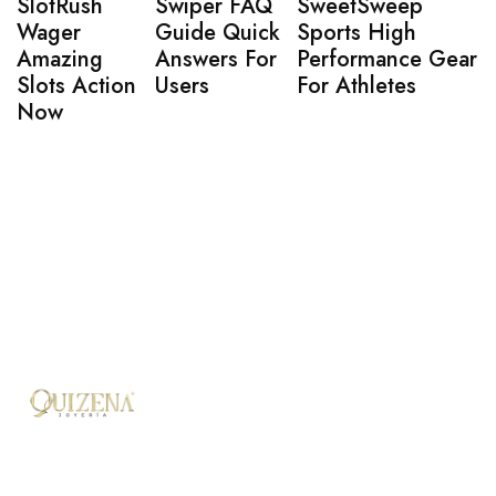
SlotRush
Swiper FAQ
SweetSweep
Wager
Guide Quick
Sports High
Amazing
Answers For
Performance Gear
Slots Action
Users
For Athletes
Now