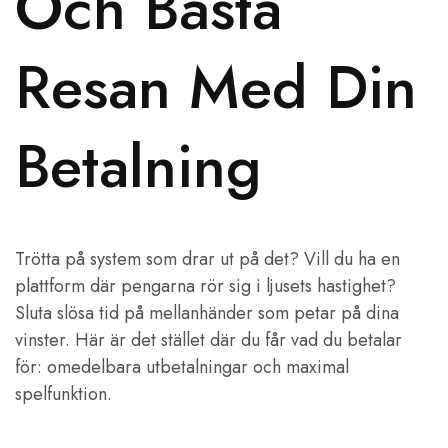
Och Bästa
Resan Med Din
Betalning
Trötta på system som drar ut på det? Vill du ha en
plattform där pengarna rör sig i ljusets hastighet?
Sluta slösa tid på mellanhänder som petar på dina
vinster. Här är det stället där du får vad du betalar
för: omedelbara utbetalningar och maximal
spelfunktion.