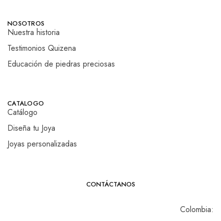
NOSOTROS
Nuestra historia
Testimonios Quizena
Educación de piedras preciosas
CATALOGO
Catálogo
Diseña tu Joya
Joyas personalizadas
CONTÁCTANOS
Colombia: