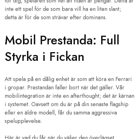
för dig, spelaren som vet att tiden är pengar. Detta är
inte ett spel för de som bara vill ha en liten slant;
detta är för de som strävar efter dominans.
Mobil Prestanda: Full
Styrka i Fickan
Att spela på en dålig enhet är som att köra en Ferrari
i gropar. Prestandan faller bort när det gäller. Vår
mobilintegration är inte en afterthought; det är kärnan
i systemet. Oavsett om du är på din senaste flagship
eller en äldre modell, får du samma aggressiva
spelupplevelse.
Här är vad du får när du väljer den överlägset