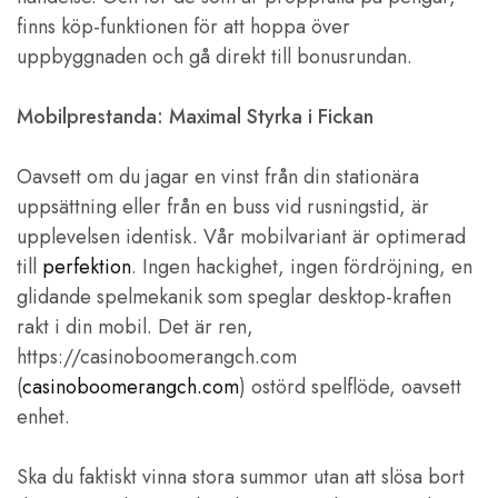
finns köp-funktionen för att hoppa över
uppbyggnaden och gå direkt till bonusrundan.
Mobilprestanda: Maximal Styrka i Fickan
Oavsett om du jagar en vinst från din stationära
uppsättning eller från en buss vid rusningstid, är
upplevelsen identisk. Vår mobilvariant är optimerad
till
perfektion
. Ingen hackighet, ingen fördröjning, en
glidande spelmekanik som speglar desktop-kraften
rakt i din mobil. Det är ren,
https://casinoboomerangch.com
(
casinoboomerangch.com
) ostörd spelflöde, oavsett
enhet.
Ska du faktiskt vinna stora summor utan att slösa bort