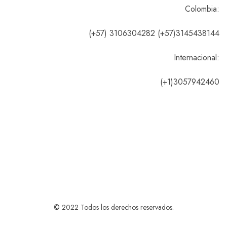
Colombia:
(+57) 3106304282 (+57)3145438144
Internacional:
(+1)3057942460
© 2022 Todos los derechos reservados.