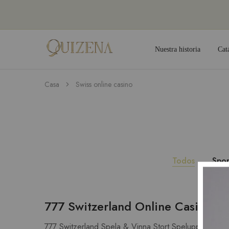
Nuestra historia
Cat
Joyería
Quizena
Casa
Swiss online casino
Todos
Spor
777 Switzerland Online Casino Sp
777 Switzerland Spela & Vinna Stort Spelupplevelse 