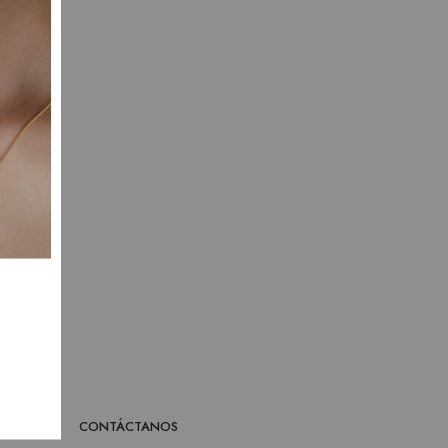
CONTÁCTANOS