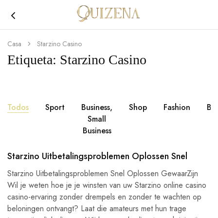
Joyería
Quizena
Casa
Starzino Casino
Etiqueta:
Starzino Casino
Todos
Sport
Business,
Shop
Fashion
Br
Small
Business
Starzino Uitbetalingsproblemen Oplossen Snel
Starzino Uitbetalingsproblemen Snel Oplossen GewaarZijn
Wil je weten hoe je je winsten van uw Starzino online casino
casino-ervaring zonder drempels en zonder te wachten op
beloningen ontvangt? Laat die amateurs met hun trage