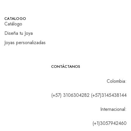
CATALOGO
Catálogo
Diseña tu Joya
Joyas personalizadas
CONTÁCTANOS
Colombia:
(+57) 3106304282 (+57)3145438144
Internacional:
(+1)3057942460