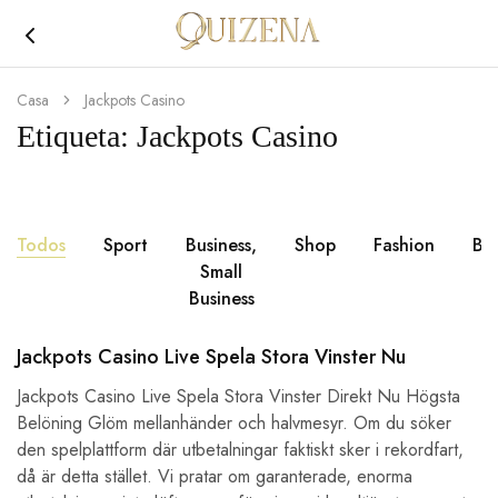
Joyería
Quizena
Casa
Jackpots Casino
Etiqueta:
Jackpots Casino
Todos
Sport
Business,
Shop
Fashion
Br
Small
Business
Jackpots Casino Live Spela Stora Vinster Nu
Jackpots Casino Live Spela Stora Vinster Direkt Nu Högsta
Belöning Glöm mellanhänder och halvmesyr. Om du söker
den spelplattform där utbetalningar faktiskt sker i rekordfart,
då är detta stället. Vi pratar om garanterade, enorma