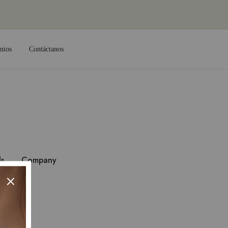
nios
Contáctanos
s
Company