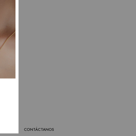
CONTÁCTANOS