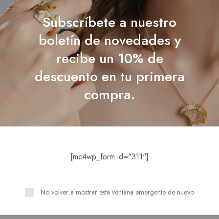
ran ska leverera resultat –
Subscríbete a nuestro
av spelsalen det enda du
ktivitetszonen På Sekunder
boletín de novedades y
recibe un 10% de
descuento en tu primera
compra.
Mostrando
1
de
1
post
[mc4wp_form id="311"]
No volver a mostrar esta ventana emergente de nuevo
OS
CATALOGO