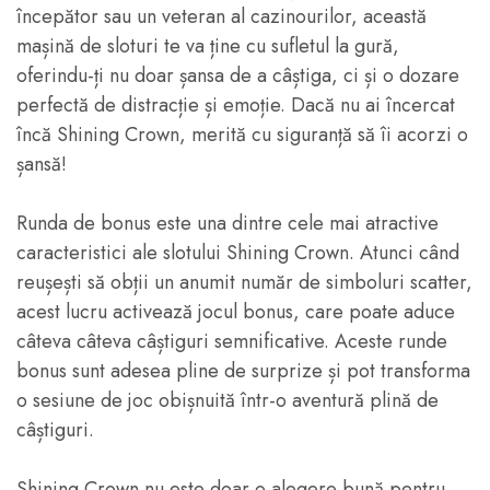
începător sau un veteran al cazinourilor, această
mașină de sloturi te va ține cu sufletul la gură,
oferindu-ți nu doar șansa de a câștiga, ci și o dozare
perfectă de distracție și emoție. Dacă nu ai încercat
încă Shining Crown, merită cu siguranță să îi acorzi o
șansă!
Runda de bonus este una dintre cele mai atractive
caracteristici ale slotului Shining Crown. Atunci când
reușești să obții un anumit număr de simboluri scatter,
acest lucru activează jocul bonus, care poate aduce
câteva câteva câștiguri semnificative. Aceste runde
bonus sunt adesea pline de surprize și pot transforma
o sesiune de joc obișnuită într-o aventură plină de
câștiguri.
Shining Crown nu este doar o alegere bună pentru