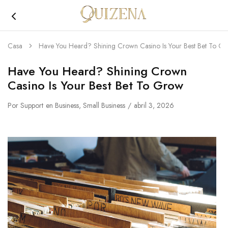
Joyería
Quizena
Casa
Have You Heard? Shining Crown Casino Is Your Best Bet To G
Have You Heard? Shining Crown
Casino Is Your Best Bet To Grow
Por
Support
en
Business, Small Business
abril 3, 2026