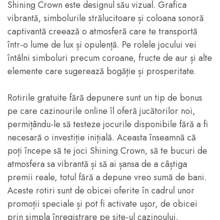
Shining Crown este designul său vizual. Grafica
vibrantă, simbolurile strălucitoare și coloana sonoră
captivantă creează o atmosferă care te transportă
într-o lume de lux și opulență. Pe rolele jocului vei
întâlni simboluri precum coroane, fructe de aur și alte
elemente care sugerează bogăție și prosperitate.
Rotirile gratuite fără depunere sunt un tip de bonus
pe care cazinourile online îl oferă jucătorilor noi,
permițându-le să testeze jocurile disponibile fără a fi
necesară o investiție inițială. Aceasta înseamnă că
poți începe să te joci Shining Crown, să te bucuri de
atmosfera sa vibrantă și să ai șansa de a câștiga
premii reale, totul fără a depune vreo sumă de bani.
Aceste rotiri sunt de obicei oferite în cadrul unor
promoții speciale și pot fi activate ușor, de obicei
prin simpla înregistrare pe site-ul cazinoului.